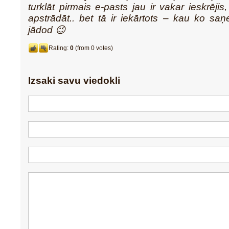
turklāt pirmais e-pasts jau ir vakar ieskrēji
apstrādāt.. bet tā ir iekārtots – kau ko sa
jādod 😉
Rating:
0
(from 0 votes)
Izsaki savu viedokli