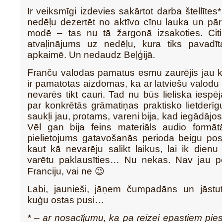
Ir veiksmīgi izdevies sakārtot darba štellītes
nedēļu dezertēt no aktīvo cīņu lauka un pāri
modē – tas nu tā žargonā izsakoties. Ci
atvaļinājums uz nedēļu, kura tiks pavadī
apkaimē. Un nedaudz Beļģijā.
Franču valodas pamatus esmu zaurējis jau k
ir pamatotas aizdomas, ka ar latviešu valodu 
nevarēs tikt cauri. Tad nu būs lieliska iespēj
par konkrētās grāmatiņas praktisko lietderī
saukļi jau, protams, vareni bija, kad iegādāj
Vēl gan bija feins materiāls audio formā
pielietojums gatavošanās perioda beigu po
kaut kā nevarēju salikt laikus, lai ik dien
varētu paklausīties… Nu nekas. Nav jau p
Franciju, vai ne 😉
Labi, jaunieši, jāņem čumpadāns un jāstu
kuģu ostas pusi…
* – ar nosacījumu, ka pa reizei epastiem pi