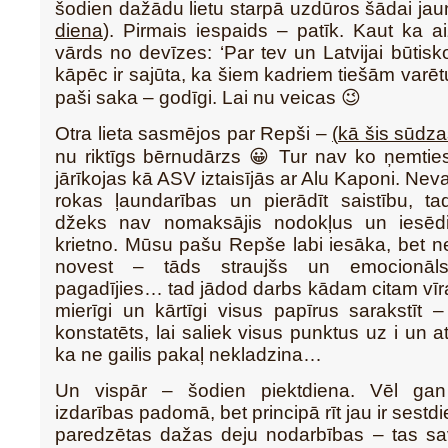
šodien dažādu lietu starpā uzdūros šādai jauna
diena
)
. Pirmais iespaids – patīk. Kaut ka a
vārds no devīzes: ‘Par tev un Latvijai būtisk
kāpēc ir sajūta, ka šiem kadriem tiešām varētu
paši saka – godīgi. Lai nu veicas 😉
Otra lieta sasmējos par Repši –
(
kā šis sūdz
nu riktīgs bērnudārzs 😀 Tur nav ko ņemtie
jārīkojas kā ASV iztaisījās ar Alu Kaponi. Neva
rokas ļaundarības un pierādīt saistību, ta
džeks nav nomaksājis nodokļus un iesēdi
krietno. Mūsu pašu Repše labi iesāka, bet n
novest – tāds straujšs un emocionā
pagadījies… tad jādod darbs kādam citam vīr
mierīgi un kārtīgi visus papīrus sarakstīt
konstatēts, lai saliek visus punktus uz i un a
ka ne gailis pakaļ nekladzina…
Un vispār – šodien piektdiena. Vēl ga
izdarības padomā, bet principā rīt jau ir sestdie
paredzētas dažas deju nodarbības – tas sa