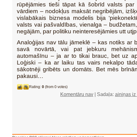
rūpējāmies tieši tāpat kā šobrīd valsts pa
vārdiem – nodokļus maksāt negribējām, izšķē
vislabākais biznesa modelis bija ‘piekonek
valsts vai pašvaldības, vienalga – budžeta
negājām, par politiku neinteresējāmies utt ut
Analoģijas nav tālu jāmeklē – kas notiks ar 
savā novārtā, vai pat jebkuru mehānis
automašīnu – ja ar to tikai brauc, bet uz 
Loģiski – ka ar laiku tas vairs nekalpo tā
sākotnēji gribēts un domāts. Bet mēs brīn
pakausi…
Rating:
0
(from 0 votes)
Komentāru nav
| Sadaļa:
ainiņas iz