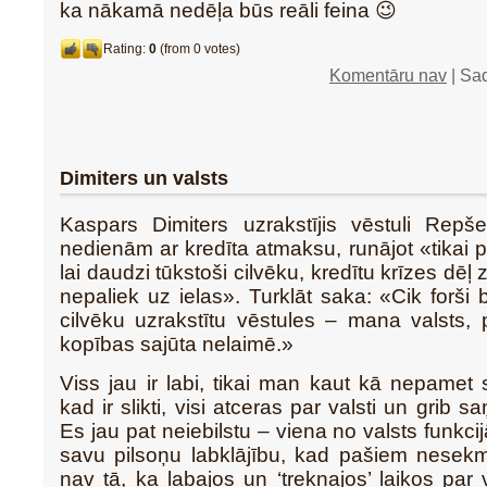
ka nākamā nedēļa būs reāli feina 😉
Rating:
0
(from 0 votes)
Komentāru nav
| Sa
Dimiters un valsts
Kaspars Dimiters uzrakstījis vēstuli Re
nedienām ar kredīta atmaksu, runājot «tikai
lai daudzi tūkstoši cilvēku, kredītu krīzes dēļ 
nepaliek uz ielas». Turklāt saka: «Cik forši 
cilvēku uzrakstītu vēstules – mana valsts, 
kopības sajūta nelaimē.»
Viss jau ir labi, tikai man kaut kā nepamet 
kad ir slikti, visi atceras par valsti un grib s
Es jau pat neiebilstu – viena no valsts funkci
savu pilsoņu labklājību, kad pašiem nesekm
nav tā, ka labajos un ‘treknajos’ laikos par 