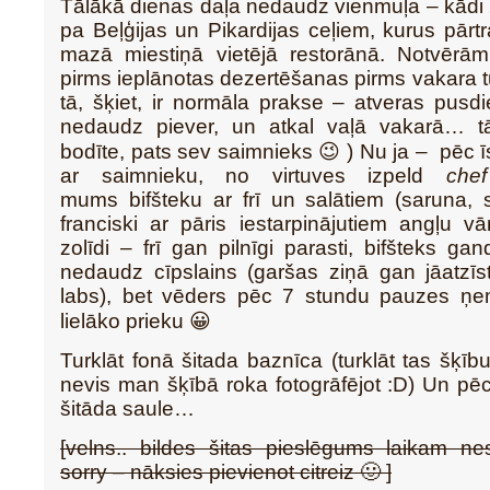
Tālākā dienas daļa nedaudz vienmuļa – kādi
pa Beļģijas un Pikardijas ceļiem, kurus pārt
mazā miestiņā vietējā restorānā. Notvērām
pirms ieplānotas dezertēšanas pirms vakara t
tā, šķiet, ir normāla prakse – atveras pusdi
nedaudz piever, un atkal vaļā vakarā… t
bodīte, pats sev saimnieks 😉 ) Nu ja – pēc 
ar saimnieku, no virtuves izpeld
chef
mums bifšteku ar frī un salātiem (saruna, st
franciski ar pāris iestarpinājutiem angļu v
zolīdi – frī gan pilnīgi parasti, bifšteks ga
nedaudz cīpslains (garšas ziņā gan jāatzīs
labs), bet vēders pēc 7 stundu pauzes ņem
lielāko prieku 😀
Turklāt fonā šitada baznīca (turklāt tas šķību
nevis man šķībā roka fotogrāfējot :D) Un p
šitāda saule…
[velns.. bildes šitas pieslēgums laikam ne
sorry – nāksies pievienot citreiz 🙂 ]