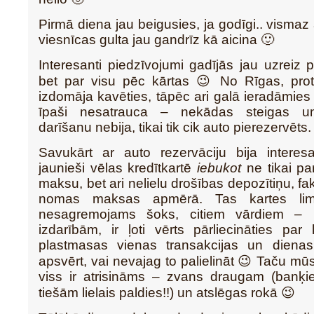
Pirmā diena jau beigusies, ja godīgi.. vismaz
viesnīcas gulta jau gandrīz kā aicina 🙂
Interesanti piedzīvojumi gadījās jau uzreiz 
bet par visu pēc kārtas 😉 No Rīgas, pro
izdomāja kavēties, tāpēc ari galā ieradāmies
īpaši nesatrauca – nekādas steigas u
darīšanu nebija, tikai tik cik auto pierezervēts.
Savukārt ar auto rezervāciju bija interesa
jaunieši vēlas kredītkartē
iebukot
ne tikai p
maksu, bet ari nelielu drošības depozītiņu, fak
nomas maksas apmērā. Tas kartes limi
nesagremojams šoks, citiem vārdiem – 
izdarībām, ir ļoti vērts pārliecināties par
plastmasas vienas transakcijas un dienas 
apsvērt, vai nevajag to palielināt 😉 Taču mū
viss ir atrisināms – zvans draugam (banķie
tiešām lielais paldies!!) un atslēgas rokā 😉