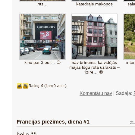
rīts…
katedrāle mākoņos
sala
kino par 3 eur… 😉
nav brīnums, ka vidējās
inte
mājas logu rotā uzraksts –
izīrē… 😀
Rating:
0
(from 0 votes)
Komentāru nav
| Sadaļa:
Francijas piezīmes, diena #1
21
hello 🙂