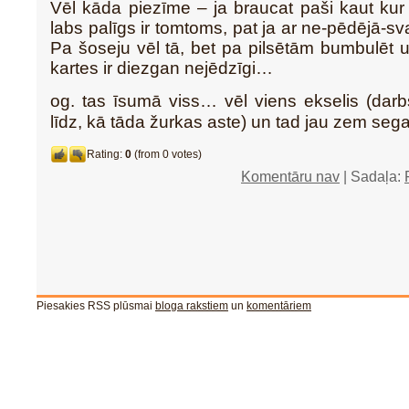
Vēl kāda piezīme – ja braucat paši kaut kur 
labs palīgs ir tomtoms, pat ja ar ne-pēdējā-s
Pa šoseju vēl tā, bet pa pilsētām bumbulēt u
kartes ir diezgan nejēdzīgi…
og. tas īsumā viss… vēl viens ekselis (dar
līdz, kā tāda žurkas aste) un tad jau zem seg
Rating:
0
(from 0 votes)
Komentāru nav
| Sadaļa:
Piesakies RSS plūsmai
bloga rakstiem
un
komentāriem