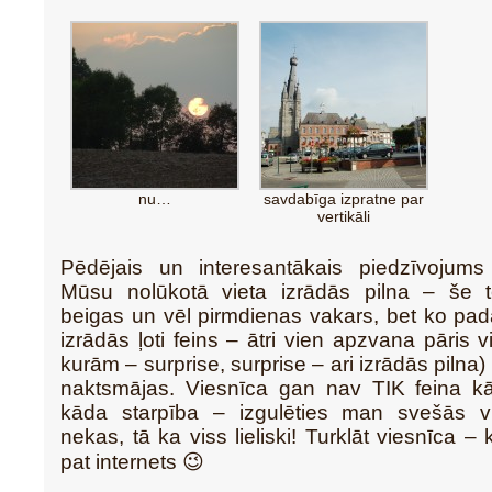
nu…
savdabīga izpratne par
vertikāli
Pēdējais un interesantākais piedzīvojums 
Mūsu nolūkotā vieta izrādās pilna – še 
beigas un vēl pirmdienas vakars, bet ko pada
izrādās ļoti feins – ātri vien apzvana pāris 
kurām – surprise, surprise – ari izrādās piln
naktsmājas. Viesnīca gan nav TIK feina kā
kāda starpība – izgulēties man svešās v
nekas, tā ka viss lieliski! Turklāt viesnīca – 
pat internets 😉