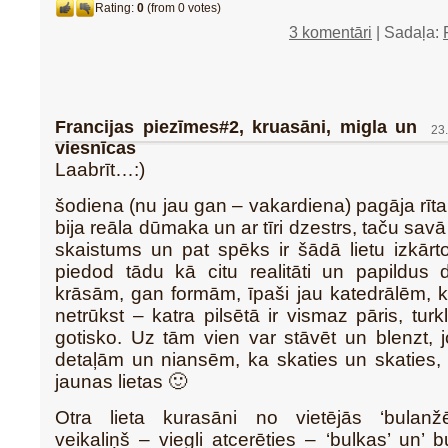
Rating:
0
(from 0 votes)
3 komentāri
| Sadaļa:
Francijas piezīmes#2, kruasāni, migla un
23
viesnīcas
Laabrīt…:)
šodiena (nu jau gan – vakardiena) pagāja rīta
bija reāla dūmaka un ar tīri dzestrs, taču sav
skaistums un pat spēks ir šādā lietu izkārt
piedod tādu kā citu realitāti un papildus 
krāsām, gan formām, īpaši jau katedrālēm, k
netrūkst – katra pilsētā ir vismaz pāris, turkl
gotisko. Uz tām vien var stāvēt un blenzt, jo
detaļām un niansēm, ka skaties un skaties, 
jaunas lietas 🙂
Otra lieta kurasāni no vietējās ‘bulanžē
veikaliņš – viegli atcerēties – ‘bulkas’ un’ b