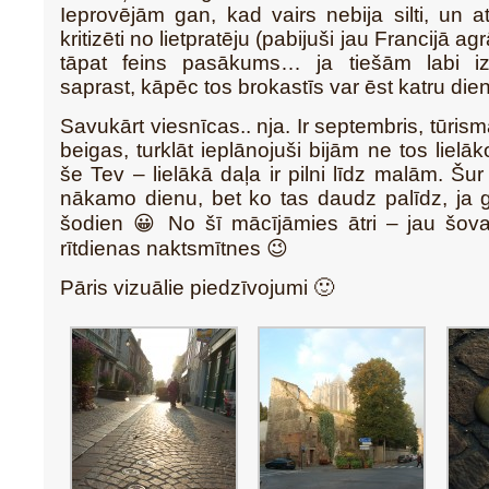
Ieprovējām gan, kad vairs nebija silti, un at
kritizēti no lietpratēju (pabijuši jau Francijā a
tāpat feins pasākums… ja tiešām labi iz
saprast, kāpēc tos brokastīs var ēst katru die
Savukārt viesnīcas.. nja. Ir septembris, tūris
beigas, turklāt ieplānojuši bijām ne tos lielā
še Tev – lielākā daļa ir pilni līdz malām. Šu
nākamo dienu, bet ko tas daudz palīdz, ja g
šodien 😀 No šī mācījāmies ātri – jau šova
rītdienas naktsmītnes 😉
Pāris vizuālie piedzīvojumi 🙂