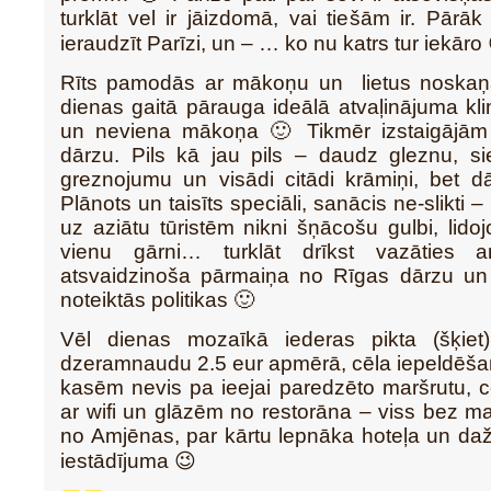
turklāt vel ir jāizdomā, vai tiešām ir. Pārāk 
ieraudzīt Parīzi, un – … ko nu katrs tur iekāro
Rīts pamodās ar mākoņu un lietus noskaņ
dienas gaitā pārauga ideālā atvaļinājuma kl
un neviena mākoņa 🙂 Tikmēr izstaigājām Ša
dārzu. Pils kā jau pils – daudz gleznu, si
greznojumu un visādi citādi krāmiņi, bet d
Plānots un taisīts speciāli, sanācis ne-slikti –
uz aziātu tūristēm nikni šņācošu gulbi, lid
vienu gārni… turklāt drīkst vazāties 
atsvaidzinoša pārmaiņa no Rīgas dārzu u
noteiktās politikas 🙂
Vēl dienas mozaīkā iederas pikta (šķiet)
dzeramnaudu 2.5 eur apmērā, cēla iepeldēša
kasēm nevis pa ieejai paredzēto maršrutu, c
ar wifi un glāzēm no restorāna – viss bez ma
no Amjēnas, par kārtu lepnāka hoteļa un daž
iestādījuma 😉