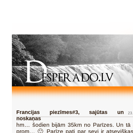
Francijas piezīmes#3, sajūtas un
23
noskaņas
hm… šodien bijām 35km no Parīzes. Un tā 
prom… 🙂 Parīze pati par sevi ir atsevišķas