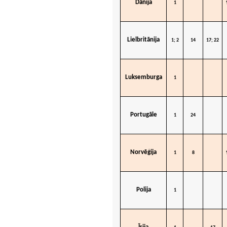
Dānija
1
Lielbritānija
1; 2
14
17; 22
Luksemburga
1
Portugāle
1
24
Norvēģija
1
8
Polija
1