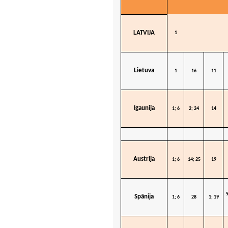
LATVIJA
1
Lietuva
1
16
11
Igaunija
1; 6
2; 24
14
Austrija
1; 6
14; 25
19
9
Spānija
1; 6
28
1; 19