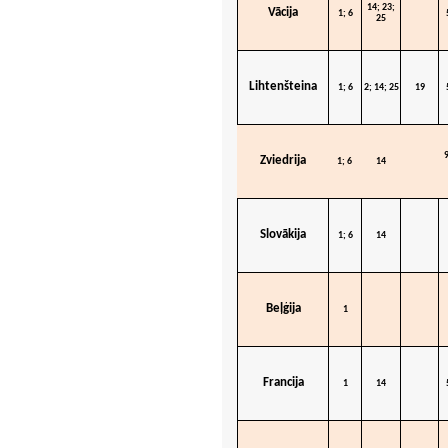
14; 23;
Vācija
1; 6
25
Lihtenšteina
1; 6
2; 14; 25
19
9
Zviedrija
1; 6
14
Slovākija
1; 6
14
Beļģija
1
Francija
1
14