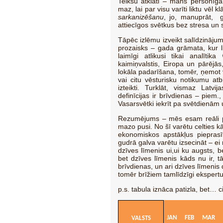
Teikšu atklāti – mans personīga
maz, lai par visu varīti liktu vēl
sarkanizēšanu
, jo, manuprāt, g
attiecīgos svētkus bez stresa un
Tāpēc izlēmu izveikt salīdzinājum
prozaisks – gada grāmata, kur l
laimīgi atlikusi tikai analīti
kaimiņvalstis, Eiropa un pārējās
lokāla padarīšana, tomēr, ņemot vē
vai citu vēsturisku notikumu at
izteikti. Turklāt, vismaz Lat
definīcijas ir brīvdienas – piem.
Vasarsvētki iekrīt pa svētdienām 
Rezumējums – mēs esam reāli p
mazo pusi. No šī varētu celties k
ekonomiskos apstākļus pieprasī
gudrā galva varētu izsecināt – ei r
dzīves līmenis ui,ui ku augsts, be
bet dzīves līmenis kāds nu ir, 
brīvdienas, un ari dzīves līmenis 
tomēr brīžiem tamlīdzīgi ekspertu
p.s. tabula iznāca patizla, bet… c
JAN
FEB
MAR
VALSTS