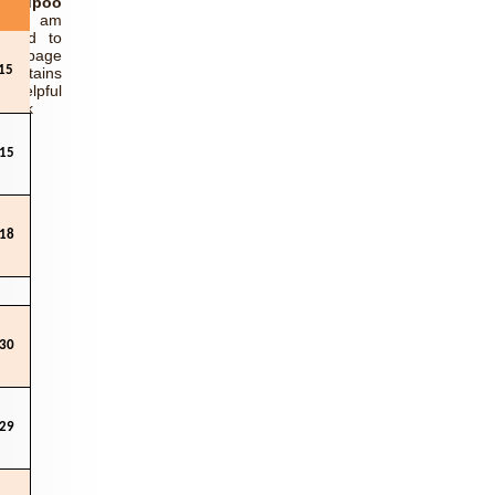
 Yupoo
e
:
I am
ighted to
webpage
contains
15
elpful
thank
15
18
30
29