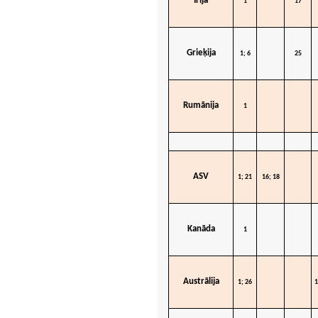
Īrija
1
17
Grieķija
1; 6
25
Rumānija
1
ASV
1; 21
16; 18
Kanāda
1
Austrālija
1; 26
1