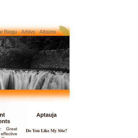
r Blogu
Arhīvs
Albūms
nt
Aptauja
nts
r
:
Great
Do You Like My Site?
effective