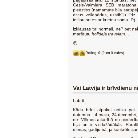
pagājušas tikai 12 stundas, bet 
Cēsis-Valmiera SEB maratona 
pieēsties (namamāte bija sarūpēj
divus vellapēdus, uzstibīju līdz
ietilpu ari es ar krietnu somu :D).
izklausās tīri normāli, ne? bet n
maršrutu
holideja travelam…
😉
Rating:
0
(from 0 votes)
Vai Latvija ir brīvdienu 
Labrīt!
Kādu brīdi atpakaļ notika pat 
datumus – 4.maiju, 24.decembri, 
ne. Vēlmes atkarībā no piederības
bija un ir visdažādākās. Paral
dienas, gadījumā, ja konkrēts sar