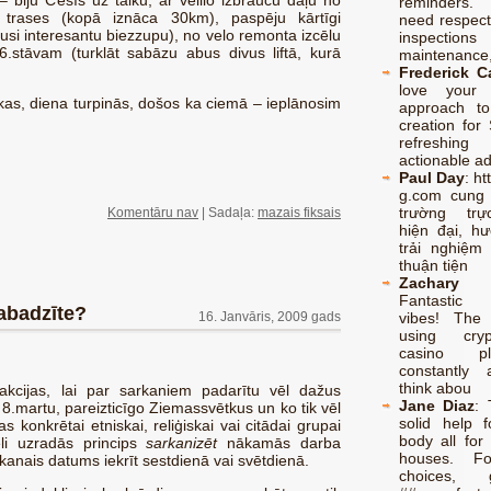
– biju Cēsīs uz talku, ar velllo izbraucu daļu no
reminders.
trases (kopā iznāca 30km), paspēju kārtīgi
need respect
usi interesantu biezzupu), no velo remonta izcēlu
inspectio
 6.stāvam (turklāt sabāzu abus divus liftā, kurā
maintenance,
Frederick 
love your p
ekas, diena turpinās, došos ka ciemā – ieplānosim
approach to
creation for 
refreshing
actionable a
Paul Day
:
ht
g.com cung
trường trự
Komentāru nav
| Sadaļa:
mazais fiksais
hiện đại, h
trải nghiệm 
thuận tiện
Zachary 
Fantastic 
nabadzīte?
16. Janvāris, 2009 gads
vibes! The
using cry
casino p
constantly 
think abou
akcijas, lai par sarkaniem padarītu vēl dažus
Jane Diaz
:
8.martu, pareizticīgo Ziemassvētkus un ko tik vēl
solid help f
 konkrētai etniskai, reliģiskai vai citādai grupai
body all for 
ēli uzradās princips
sarkanizēt
nākamās darba
houses. F
kanais datums iekrīt sestdienā vai svētdienā.
choices,