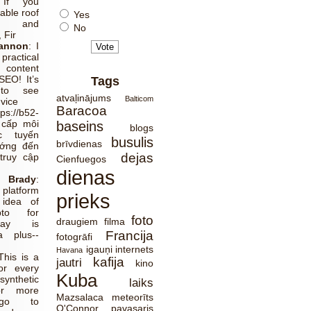
 If you
able roof
Yes
ns and
No
 Fir
Cannon
:
I
ractical
 content
SEO! It’s
Tags
 to see
atvaļinājums
Balticom
dvice
Baracoa
tps://b52-
 cấp môi
baseins
blogs
c tuyến
busulis
brīvdienas
ướng đến
dejas
truy cập
Cienfuegos
dienas
Brady
:
platform
prieks
 idea of
pto for
foto
draugiem
filma
lay is
Francija
a plus--
fotogrāfi
igauņi
internets
Havana
This is a
kafija
jautri
kino
or every
Kuba
synthetic
laiks
or more
Mazsalaca
meteorīts
 go to
O'Connor
pavasaris