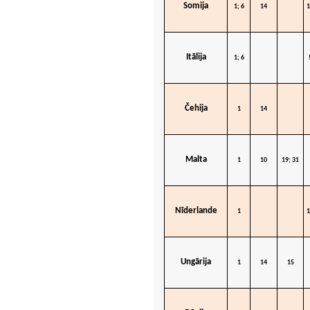
Somija
1; 6
14
1
Itālija
1; 6
Čehija
1
14
Malta
1
10
19; 31
Nīderlande
1
1
Ungārija
1
14
15