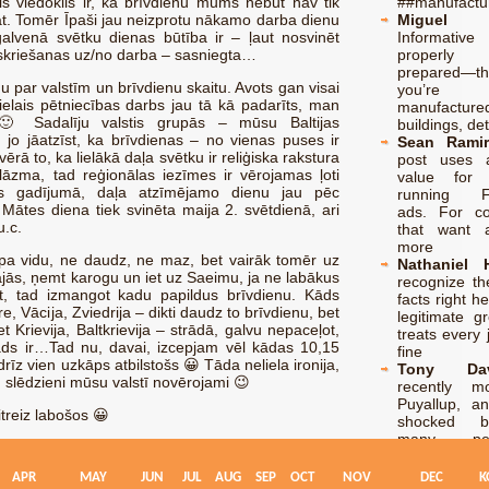
is viedoklis ir, ka brīvdienu mums nebūt nav tik
##manufactu
 klāt. Tomēr Īpaši jau neizprotu nākamo darba dienu
Miguel 
alvenā svētku dienas būtība ir – ļaut nosvinēt
Informati
 skriešanas uz/no darba – sasniegta…
properl
prepared—th
u par valstīm un brīvdienu skaitu. Avots gan visai
you’re l
ielais pētniecības darbs jau tā kā padarīts, man
manufacture
ka 🙂 Sadalīju valstis grupās – mūsu Baltijas
buildings, de
, jo jāatzīst, ka brīvdienas – no vienas puses ir
Sean Ramir
rā to, ka lielākā daļa svētku ir reliģiska rakstura
post uses 
blāzma, tad reģionālas iezīmes ir vērojamas ļoti
value for 
vijas gadījumā, daļa atzīmējamo dienu jau pēc
running F
, Mātes diena tiek svinēta maija 2. svētdienā, ari
ads. For c
u.c.
that want 
more
a vidu, ne daudz, ne maz, bet vairāk tomēr uz
Nathaniel 
ājās, ņemt karogu un iet uz Saeimu, ja ne labākus
recognize the
t, tad izmangot kadu papildus brīvdienu. Kāds
facts right h
e, Vācija, Zviedrija – dikti daudz to brīvdienu, bet
legitimate g
t Krievija, Baltkrievija – strādā, galvu nepaceļot,
treats every 
tāds ir…Tad nu, davai, izcepjam vēl kādas 10,15
fine
drīz vien uzkāps atbilstošs 😀 Tāda neliela ironija,
Tony Dav
 slēdzieni mūsu valstī novērojami 😉
recently m
Puyallup, a
itreiz labošos 😀
shocked 
many pe
encountere
new home! Af
APR
MAY
JUN
JUL
AUG
SEP
OCT
NOV
DEC
K