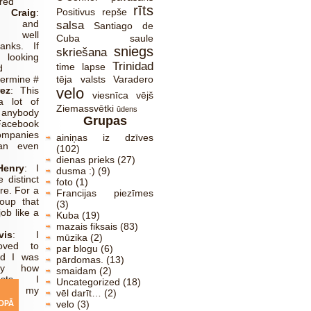
red
rīts
Positivus
repše
Craig
:
ve and
salsa
Santiago de
y well
Cuba
saule
anks. If
sniegs
skriešana
ooking
Trinidad
time lapse
d
termine #
tēja
valsts
Varadero
ez
:
This
velo
viesnīca
vējš
a lot of
Ziemassvētki
ūdens
anybody
Grupas
acebook
ompanies
ainiņas iz dzīves
an even
(102)
dienas prieks
(27)
Henry
:
I
dusma :)
(9)
 distinct
foto
(1)
ere. For a
Francijas piezīmes
roup that
(3)
job like a
Kuba
(19)
mazais fiksais
(83)
is
:
I
mūzika
(2)
oved to
par blogu
(6)
nd I was
pārdomas.
(13)
by how
smaidam
(2)
sts I
Uncategorized
(18)
d in my
vēl darīt…
(2)
te
velo
(3)
OPĀ