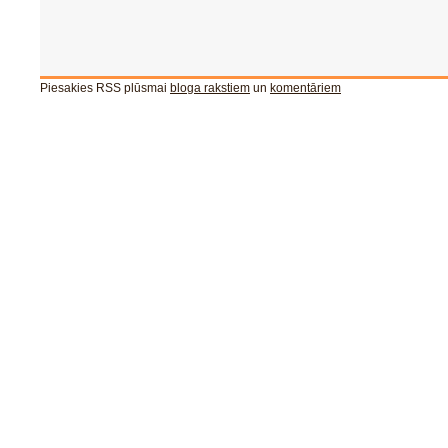
Piesakies RSS plūsmai
bloga rakstiem
un
komentāriem