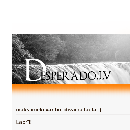
mākslinieki var būt dīvaina tauta :)
Labrīt!