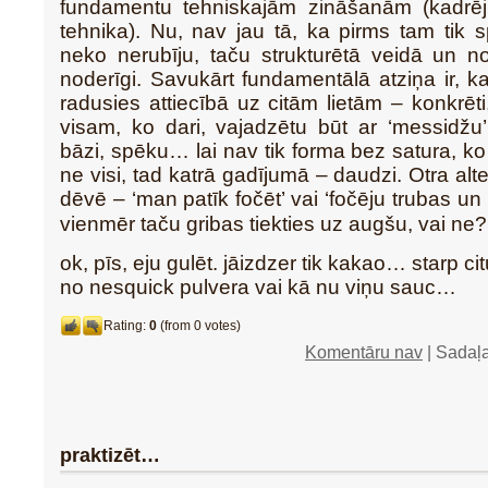
fundamentu tehniskajām zināšanām (kadrē
tehnika). Nu, nav jau tā, ka pirms tam tik
neko nerubīju, taču strukturētā veidā un n
noderīgi. Savukārt fundamentālā atziņa ir, k
radusies attiecībā uz citām lietām – konkrēti
visam, ko dari, vajadzētu būt ar ‘messidžu
bāzi, spēku… lai nav tik forma bez satura, ko
ne visi, tad katrā gadījumā – daudzi. Otra alter
dēvē – ‘man patīk fočēt’ vai ‘fočēju trubas un
vienmēr taču gribas tiekties uz augšu, vai ne?
ok, pīs, eju gulēt. jāizdzer tik kakao… starp ci
no nesquick pulvera vai kā nu viņu sauc…
Rating:
0
(from 0 votes)
Komentāru nav
| Sadaļ
praktizēt…