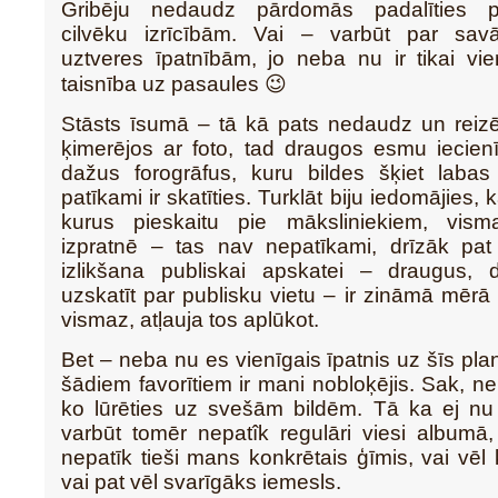
Gribēju nedaudz pārdomās padalīties p
cilvēku izrīcībām. Vai – varbūt par sav
uztveres īpatnībām, jo neba nu ir tikai vi
taisnība uz pasaules 😉
Stāsts īsumā – tā kā pats nedaudz un reiz
ķimerējos ar foto, tad draugos esmu iecienī
dažus forogrāfus, kuru bildes šķiet lab
patīkami ir skatīties. Turklāt biju iedomājies, 
kurus pieskaitu pie māksliniekiem, vis
izpratnē – tas nav nepatīkami, drīzāk pat 
izlikšana publiskai apskatei – draugus,
uzskatīt par publisku vietu – ir zināmā mērā 
vismaz, atļauja tos aplūkot.
Bet – neba nu es vienīgais īpatnis uz šīs pla
šādiem favorītiem ir mani nobloķējis. Sak, 
ko lūrēties uz svešām bildēm. Tā ka ej nu
varbūt tomēr nepatîk regulāri viesi albumā
nepatīk tieši mans konkrētais ģīmis, vai vēl 
vai pat vēl svarīgāks iemesls.