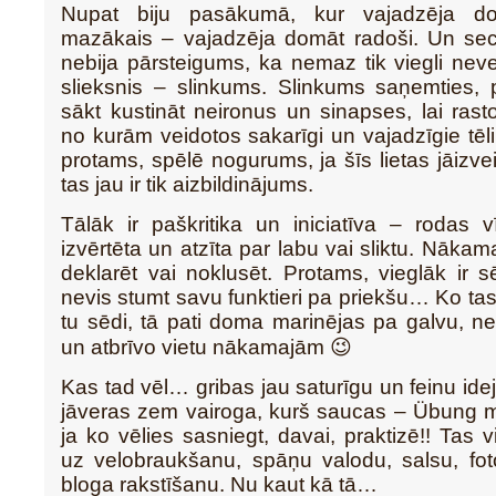
Nupat biju pasākumā, kur vajadzēja d
mazākais – vajadzēja domāt radoši. Un sec
nebija pārsteigums, ka nemaz tik viegli neve
slieksnis – slinkums. Slinkums saņemties, 
sākt kustināt neironus un sinapses, lai rasto
no kurām veidotos sakarīgi un vajadzīgie tēl
protams, spēlē nogurums, ja šīs lietas jāizv
tas jau ir tik aizbildinājums.
Tālāk ir paškritika un iniciatīva – rodas vī
izvērtēta un atzīta par labu vai sliktu. Nākamai
deklarēt vai noklusēt. Protams, vieglāk ir s
nevis stumt savu funktieri pa priekšu… Ko tas
tu sēdi, tā pati doma marinējas pa galvu, nev
un atbrīvo vietu nākamajām 😉
Kas tad vēl… gribas jau saturīgu un feinu idej
jāveras zem vairoga, kurš saucas – Übung m
ja ko vēlies sasniegt, davai, praktizē!! Tas v
uz velobraukšanu, spāņu valodu, salsu, fot
bloga rakstīšanu. Nu kaut kā tā…