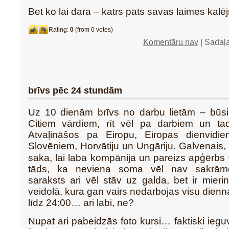
Bet ko lai dara – katrs pats savas laimes kalēj
Rating:
0
(from 0 votes)
Komentāru nav
| Sadaļ
brīvs pēc 24 stundām
Uz 10 dienām brīvs no darbu lietām – būsi
Citiem vārdiem, rīt vēl pa darbiem un tad
Atvaļināšos pa Eiropu, Eiropas dienvidi
Slovēņiem, Horvātiju un Ungāriju. Galvenais, 
saka, lai laba kompānija un pareizs apģērbs 
tāds, ka neviena soma vēl nav sakrāmē
saraksts ari vēl stāv uz galda, bet ir mie
veidolā, kura gan vairs nedarbojas visu dienn
līdz 24:00… ari labi, ne?
Nupat ari pabeidzās foto kursi… faktiski iegu