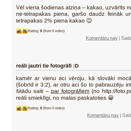
Vēl viena šodienas atziņa – kakao, uzvārīts n
ne-tetrapakas piena, garšo daudz feināk un
tetrapakas 2% piena kakao 😉
Rating:
0
(from 0 votes)
Komentāru nav
| Sad
reāli jautri tie fotogrāfi :D
kamēr ar vienu aci vēroju, kā slovāki moc
(šobrīd ir 3:2), ar otru aci šo to pabrauzēju i
šitādu saiti –
par fotogrāfiem
(no http://foto.
reāli smieklīgi, no malas paskatoties 😀
Rating:
0
(from 0 votes)
Komentāru nav
| Sad