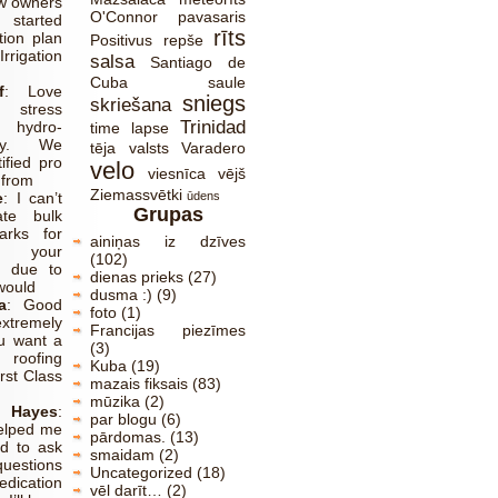
w owners
O'Connor
pavasaris
 started
rīts
tion plan
Positivus
repše
gation
salsa
Santiago de
Cuba
saule
f
:
Love
sniegs
skriešana
stress
Trinidad
l hydro-
time lapse
nly. We
tēja
valsts
Varadero
ified pro
velo
viesnīca
vējš
 from
Ziemassvētki
e
:
I can’t
ūdens
Grupas
ate bulk
arks for
ainiņas iz dzīves
g your
(102)
, due to
dienas prieks
(27)
 would
dusma :)
(9)
a
:
Good
foto
(1)
xtremely
Francijas piezīmes
ou want a
(3)
oofing
Kuba
(19)
irst Class
mazais fiksais
(83)
mūzika
(2)
 Hayes
:
par blogu
(6)
elped me
pārdomas.
(13)
ed to ask
smaidam
(2)
uestions
Uncategorized
(18)
ication
vēl darīt…
(2)