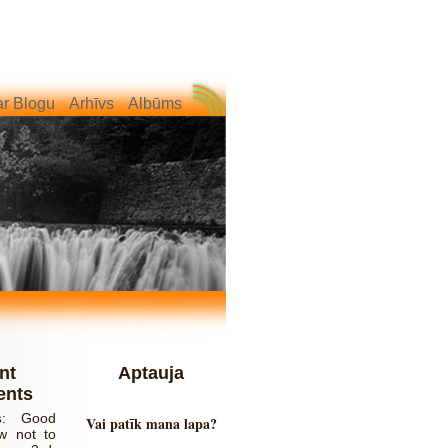
r Blogu
Arhīvs
Albūms
nt
Aptauja
nts
s
:
Good
Vai patīk mana lapa?
w not to