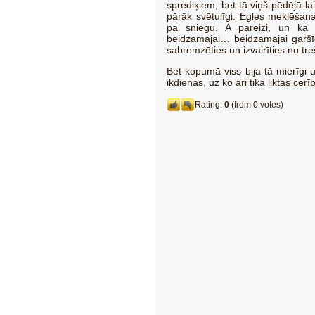
sprediķiem, bet tā viņš pēdējā la
pārāk svētulīgi. Egles meklēšan
pa sniegu. A pareizi, un kā 
beidzamajai… beidzamajai garšī
sabremzēties un izvairīties no t
Bet kopumā viss bija tā mierīgi u
ikdienas, uz ko ari tika liktas cerī
Rating:
0
(from 0 votes)