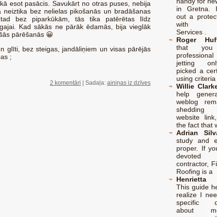
handy for ne
ikā esot pasācis. Savukārt no otras puses, nebija
in Gretna. I
a neiztika bez nelielas pikošanās un bradāšanas
out a protec
tad bez piparkūkām, tās tika patērētas līdz
with Irri
gajai. Kad sākās ne pārāk ēdamās, bija vieglāk
Services .
rešās pārēšanās 😀
Roger Huf
that you 
n glīti, bez steigas, jandāliņiem un visas pārējās
professiona
bas ;
jetting o
picked a cert
using criteria
2 komentāri
| Sadaļa:
ainiņas iz dzīves
Willie Clark
help gener
weblog rem
sheddin
website link
the fact that
Adrian Silv
study and e
proper. If y
devoted r
contractor, F
Roofing is a
Henrietta
This guide h
realize I ne
specific q
about med