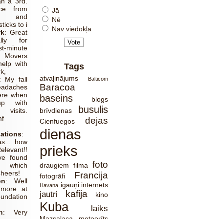
n a 3rd.
ce from
Jā
n and
Nē
ticks to i
Nav viedokļa
rk
:
Great
ally for
t-minute
 Movers
elp with
Tags
k,
atvaļinājums
:
My fall
Balticom
Baracoa
adaches
ere when
baseins
blogs
p with
busulis
 visits.
brīvdienas
mf
dejas
Cienfuegos
dienas
ations
:
s... how
prieks
Relevant!!
ve found
foto
 which
draugiem
filma
heers!
Francija
fotogrāfi
on
:
Well
igauņi
internets
Havana
 more at
kafija
jautri
kino
dation
Kuba
laiks
n
:
Very
Mazsalaca
meteorīts