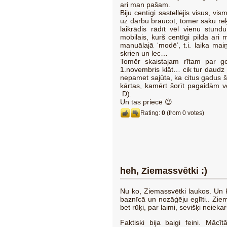
ari man pašam.
Biju centīgi sastellējis visus, vi
uz darbu braucot, tomēr sāku reķi
laikrādis rādīt vēl vienu stun
mobilais, kurš centīgi pilda ari 
manuālajā ‘modē’, t.i. laika maiņ
skrien un lec…
Tomēr skaistajam rītam par g
1.novembris klāt… cik tur daudz 
nepamet sajūta, ka citus gadus ša
kārtas, kamērt šorīt pagaidām 
:D).
Un tas priecē 😉
Rating:
0
(from 0 votes)
heh, Ziemassvētki :)
Nu ko, Ziemassvētki laukos. Un k
baznīcā un nozāģēju eglīti.. Ziem
bet rūķi, par laimi, sevišķi neieka
Faktiski bija baigi feini. Māc