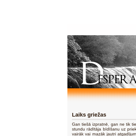
Laiks griežas
Gan tiešā izpratnē, gan ne tik ti
stundu rādītāja bīdīšanu uz prie
vairāk vai mazāk jautri atgadījum