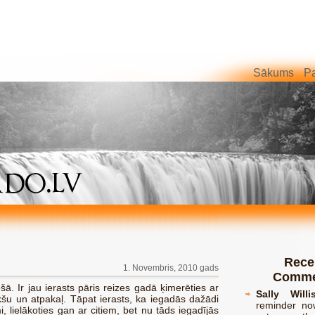
Sākums
Pa
Rece
1. Novembris, 2010 gads
Comme
ešā. Ir jau ierasts pāris reizes gadā ķimerēties ar
Sally Willi
kšu un atpakaļ. Tāpat ierasts, ka iegadās dažādi
reminder no
i, lielākoties gan ar citiem, bet nu tāds iegadījās