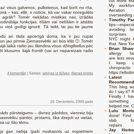
cut more tha
My workfor
smaz visus galvenos, pulksteņus, kad šorīt no rīta,
Aeratio
nā – kas, ellē, ir noticis, kā var vakar noregulēts
overseeding s
du agrāk? Tomēr nekādas mistikas nav, izrādās
Timothy Pa
modinātāja funkcijas, tīšām vai netīšām ir atstāts
tips—especi
u viņš godīgi ignorē. Tā teikt, lai jau tie jaunie
avoiding las
surprises.
odu ari tāda apcerīgā doma, ka ir jau nupat
NYC might h
un jau pirmie Ziemassvētki ari būs klāt 🙂 Tomēr
that. New Yor
jā laikā radio jau šķindina visus
džinglbellus
pēc
Brian Shaw
vēl klusums šajā
frontē
(vai ari nepareizais radio
allergy he
are less sev
I keep u
chiropractic
https://elliott
4 komentāri
| Sadaļa:
ainiņas iz dzīves
,
dienas prieks
Latest
Recommend
This blog wa
do I say it? 
Finally I ha
something
26. Decembris, 2009 gads
helped me. C
Lulu Mort
āds pārsteigums – divreiz pārēdos, vienreiz biju
done! Find
assvētku pantiņi, protams, tika dzejoti uz vietas,
slab foun
rsa uz šito tēmu.
repairs .
Jay Horto
ītājs gan nebija īpaši noskaņots uz nopietniem