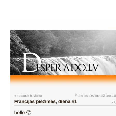
«
nedaudz brivlaika
Francijas piezīmes#2, kruasā
Francijas piezīmes, diena #1
21
hello 🙂