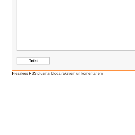
Piesakies RSS plūsmai
bloga rakstiem
un
komentāriem