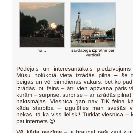
nu…
savdabīga izpratne par
vertikāli
Pēdējais un interesantākais piedzīvojums 
Mūsu nolūkotā vieta izrādās pilna – še 
beigas un vēl pirmdienas vakars, bet ko pada
izrādās ļoti feins – ātri vien apzvana pāris 
kurām – surprise, surprise – ari izrādās piln
naktsmājas. Viesnīca gan nav TIK feina kā
kāda starpība – izgulēties man svešās v
nekas, tā ka viss lieliski! Turklāt viesnīca – 
pat internets 😉
Vēl kāda piezīme – ja braucat paši kaut kur 