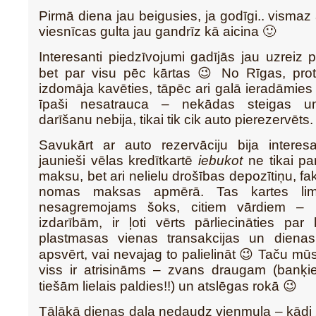
Pirmā diena jau beigusies, ja godīgi.. vismaz
viesnīcas gulta jau gandrīz kā aicina 🙂
Interesanti piedzīvojumi gadījās jau uzreiz 
bet par visu pēc kārtas 😉 No Rīgas, pro
izdomāja kavēties, tāpēc ari galā ieradāmies
īpaši nesatrauca – nekādas steigas u
darīšanu nebija, tikai tik cik auto pierezervēts.
Savukārt ar auto rezervāciju bija interesa
jaunieši vēlas kredītkartē
iebukot
ne tikai p
maksu, bet ari nelielu drošības depozītiņu, fak
nomas maksas apmērā. Tas kartes limi
nesagremojams šoks, citiem vārdiem – 
izdarībām, ir ļoti vērts pārliecināties par
plastmasas vienas transakcijas un dienas 
apsvērt, vai nevajag to palielināt 😉 Taču mū
viss ir atrisināms – zvans draugam (banķie
tiešām lielais paldies!!) un atslēgas rokā 😉
Tālākā dienas daļa nedaudz vienmuļa – kādi