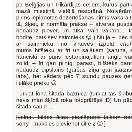
pa Beļģijas un Pikardijas ceļiem, kurus pārt
mazā miestiņā vietējā restorānā. Notvērām
pirms ieplānotas dezertēšanas pirms vakara t
tā, šķiet, ir normāla prakse – atveras pusdi
nedaudz piever, un atkal vaļā vakarā… t
bodīte, pats sev saimnieks 😉 ) Nu ja – pēc 
ar saimnieku, no virtuves izpeld
chef
mums bifšteku ar frī un salātiem (saruna, st
franciski ar pāris iestarpinājutiem angļu v
zolīdi – frī gan pilnīgi parasti, bifšteks ga
nedaudz cīpslains (garšas ziņā gan jāatzīs
labs), bet vēders pēc 7 stundu pauzes ņem
lielāko prieku 😀
Turklāt fonā šitada baznīca (turklāt tas šķību
nevis man šķībā roka fotogrāfējot :D) Un p
šitāda saule…
[velns.. bildes šitas pieslēgums laikam ne
sorry – nāksies pievienot citreiz 🙂 ]