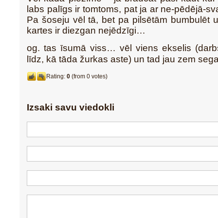
labs palīgs ir tomtoms, pat ja ar ne-pēdējā-s
Pa šoseju vēl tā, bet pa pilsētām bumbulēt u
kartes ir diezgan nejēdzīgi…
og. tas īsumā viss… vēl viens ekselis (dar
līdz, kā tāda žurkas aste) un tad jau zem seg
Rating:
0
(from 0 votes)
Izsaki savu viedokli