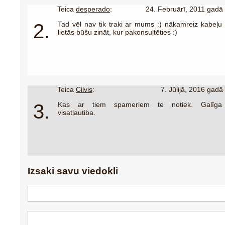
Teica
desperado
:
24. Februārī, 2011 gadā
2.
Tad vēl nav tik traki ar mums :) nākamreiz kabeļu
lietās būšu zināt, kur pakonsultēties :)
Teica
Cilvis
:
7. Jūlijā, 2016 gadā
3.
Kas ar tiem spameriem te notiek. Galīga
visatļautiba.
Izsaki savu viedokli