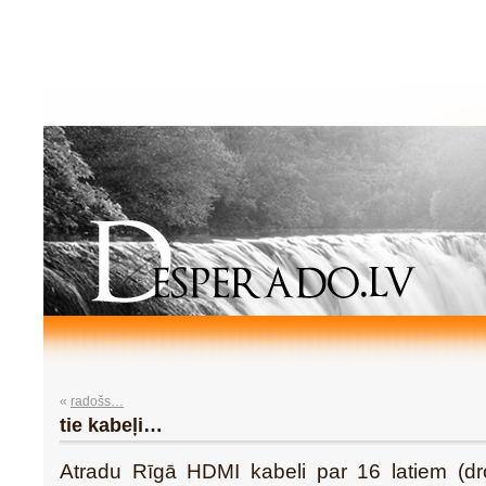
«
radošs…
tie kabeļi…
Atradu Rīgā HDMI kabeli par 16 latiem (dro