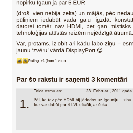
nopirku Igaunijā par 5 EUR
(droši vien nebija zelta) un mājās, pēc neda
pūliņiem iedabūt vada galu ligzdā, konsta
datorei tomēr nav HDMI, bet gan mistisks 
tehnoloģijas attīstās reizēm nejēdzīgā ātrumā
Var, protams, izlobīt ari kādu labo ziņu – es
jaunu ‘zvēru’ vārdā DisplayPort 😉
Rating:
+1
(from 1 vote)
Par šo rakstu ir saņemti 3 komentāri
Teica esmu es:
23. Februārī, 2011 gadā
1.
žēl, ka tev pēc HDMI bij jādodas uz Igauniju... zinu
kur var dabūt par 4 LVL oficiāli, ar čeku....