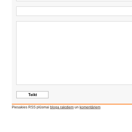
Piesakies RSS plūsmai
bloga rakstiem
un
komentāriem