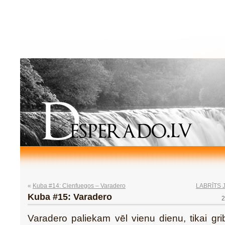
«
Kuba #14: Cienfuegos – Varadero
LABRĪTS 
Kuba #15: Varadero
2
Varadero paliekam vēl vienu dienu, tikai gr