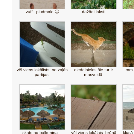
vuff.. pludmale 🙂
dažādi laksti
vēl viens lokālists. no zaļās
diedelnieks. šie tur ir
mm..
partijas.
masveidā.
skats no balkoniņa…
vēl viens lokālais. brūnā
klusā