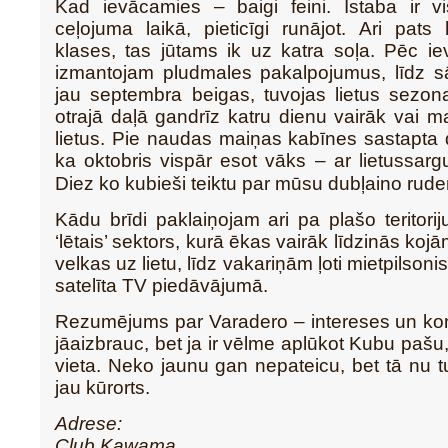
Kad ievācamies – baigi feini. Istaba ir vi
ceļojuma laikā, pieticīgi runājot. Ari pats h
klases, tas jūtams ik uz katra soļa. Pēc i
izmantojam pludmales pakalpojumus, līdz sā
jau septembra beigas, tuvojas lietus sezon
otrajā daļā gandrīz katru dienu vairāk vai ma
lietus. Pie naudas maiņas kabīnes sastapta 
ka oktobris vispār esot vāks – ar lietussargu
Diez ko kubieši teiktu par mūsu dubļaino rud
Kādu brīdi paklaiņojam ari pa plašo teritoriju
‘lētais’ sektors, kurā ēkas vairāk līdzinās ko
velkas uz lietu, līdz vakariņām ļoti mietpilsoni
satelīta TV piedāvājumā.
Rezumējums par Varadero – intereses un kon
jāaizbrauc, bet ja ir vēlme aplūkot Kubu pašu,
vieta. Neko jaunu gan nepateicu, bet tā nu tu
jau kūrorts.
Adrese:
Club Kawama