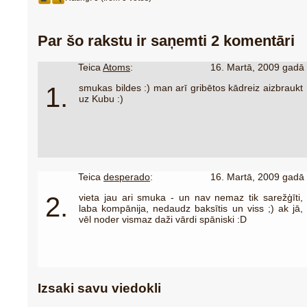
Par šo rakstu ir saņemti 2 komentāri
Teica
Atoms
:
16. Martā, 2009 gadā
1.
smukas bildes :) man arī gribētos kādreiz aizbraukt
uz Kubu :)
Teica
desperado
:
16. Martā, 2009 gadā
2.
vieta jau ari smuka - un nav nemaz tik sarežģīti,
laba kompānija, nedaudz baksītis un viss ;) ak jā,
vēl noder vismaz daži vārdi spāniski :D
Izsaki savu viedokli