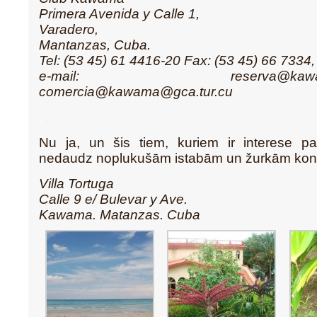
Primera Avenida y Calle 1,
Varadero,
Mantanzas, Cuba.
Tel: (53 45) 61 4416-20 Fax: (53 45) 66 7334
e-mail: reserva@kawama.gc
comercia@kawama@gca.tur.cu
.
Nu ja, un šis tiem, kuriem ir interese p
nedaudz noplukušām istabām un žurkām kondi
Villa Tortuga
Calle 9 e/ Bulevar y Ave.
Kawama. Matanzas. Cuba