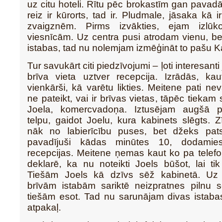
uz citu hoteli. Rītu pēc brokastīm gan pavad
reiz ir kūrorts, tad ir. Pludmale, jāsaka kā 
zvaigznēm. Pirms izvākties, ejam izlū
viesnīcām. Uz centra pusi atrodam vienu, be
istabas, tad nu nolemjam izmēģināt to pašu
Tur savukārt citi piedzīvojumi – ļoti interesanti
brīva vieta uztver recepcija. Izrādās, ka
vienkārši, kā varētu likties. Meitene pati ne
ne pateikt, vai ir brīvas vietas, tāpēc tiekam 
Joela, komercvadoņa. Iztusējam augšā
telpu, gaidot Joelu, kura kabinets slēgts.
nāk no labierīcību puses, bet džeks pat
pavadījuši kādas minūtes 10, dodamie
recepcijas. Meitene ņemas kaut ko pa telef
deklarē, ka nu noteikti Joels būšot, lai ti
Tiešām Joels kā dzīvs sēž kabinetā. Uz 
brīvām istabām sariktē neizpratnes pilnu s
tiešām esot. Tad nu sarunājam divas istab
atpakaļ.