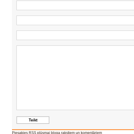
Piesakies RSS plūsmai
bloga rakstiem
un
komentāriem