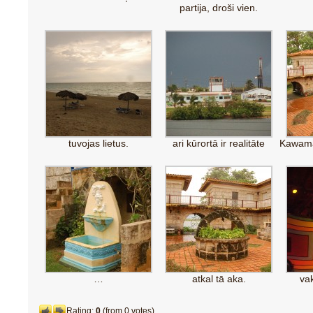
partija, droši vien.
tuvojas lietus.
ari kūrortā ir realitāte
Kawama
…
atkal tā aka.
va
Rating:
0
(from 0 votes)