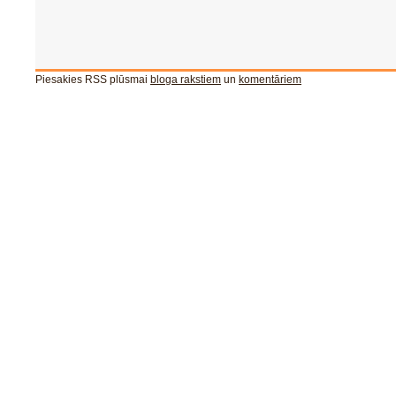
Piesakies RSS plūsmai
bloga rakstiem
un
komentāriem