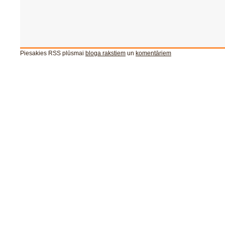
Piesakies RSS plūsmai
bloga rakstiem
un
komentāriem