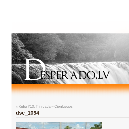
«
Kuba #13: Trinidada – Cienfuegos
dsc_1054