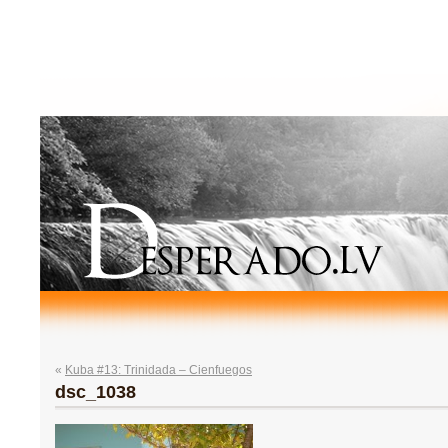
«
Kuba #13: Trinidada – Cienfuegos
dsc_1038