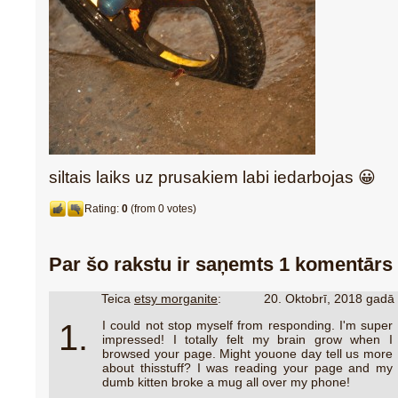
siltais laiks uz prusakiem labi iedarbojas 😀
Rating:
0
(from 0 votes)
Par šo rakstu ir saņemts 1 komentārs
Teica
etsy morganite
:
20. Oktobrī, 2018 gadā
1.
I could not stop myself from responding. I'm super
impressed! I totally felt my brain grow when I
browsed your page. Might youone day tell us more
about thisstuff? I was reading your page and my
dumb kitten broke a mug all over my phone!