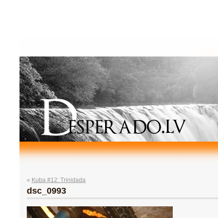
«
Kuba #12: Trinidada
dsc_0993