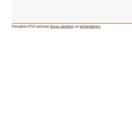
Piesakies RSS plūsmai
bloga rakstiem
un
komentāriem