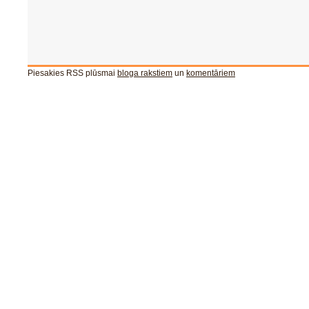
Piesakies RSS plūsmai
bloga rakstiem
un
komentāriem