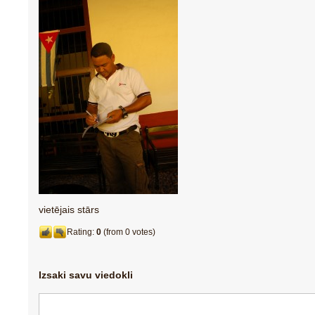
vietējais stārs
Rating:
0
(from 0 votes)
Izsaki savu viedokli