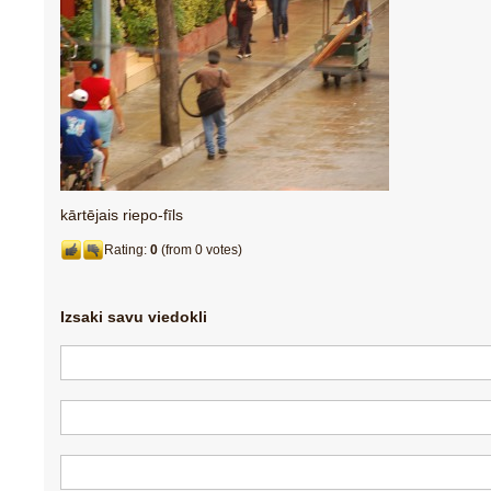
kārtējais riepo-fīls
Rating:
0
(from 0 votes)
Izsaki savu viedokli