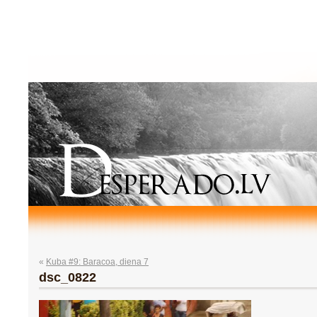
«
Kuba #9: Baracoa, diena 7
dsc_0822