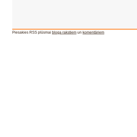
Piesakies RSS plūsmai
bloga rakstiem
un
komentāriem