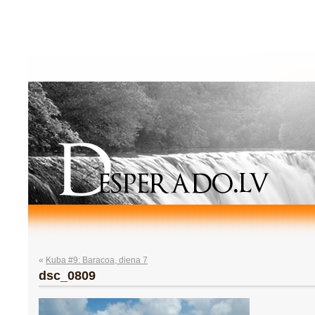
«
Kuba #9: Baracoa, diena 7
dsc_0809