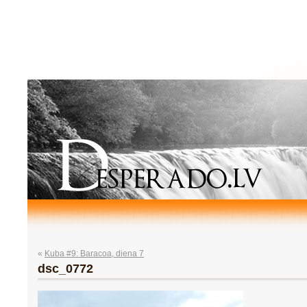
«
Kuba #9: Baracoa, diena 7
dsc_0772