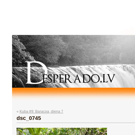
«
Kuba #9: Baracoa, diena 7
dsc_0745