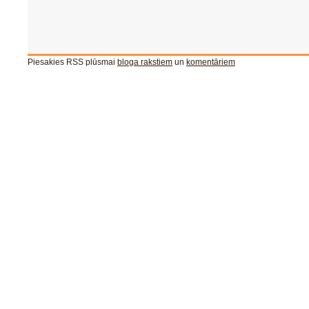
Piesakies RSS plūsmai
bloga rakstiem
un
komentāriem