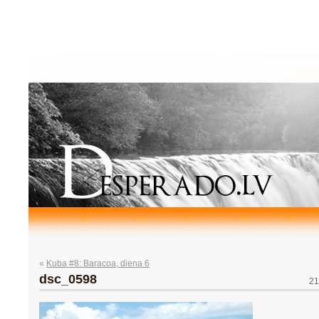
«
Kuba #8: Baracoa, diena 6
dsc_0598
21