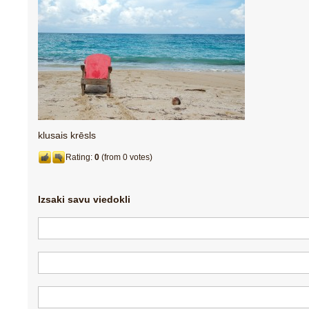
klusais krēsls
Rating:
0
(from 0 votes)
Izsaki savu viedokli