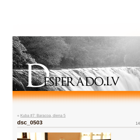
«
Kuba #7: Baracoa, diena 5
dsc_0503
14