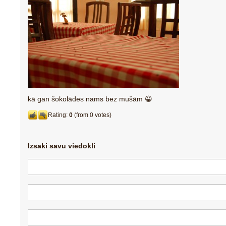
kā gan šokolādes nams bez mušām 😀
Rating:
0
(from 0 votes)
Izsaki savu viedokli