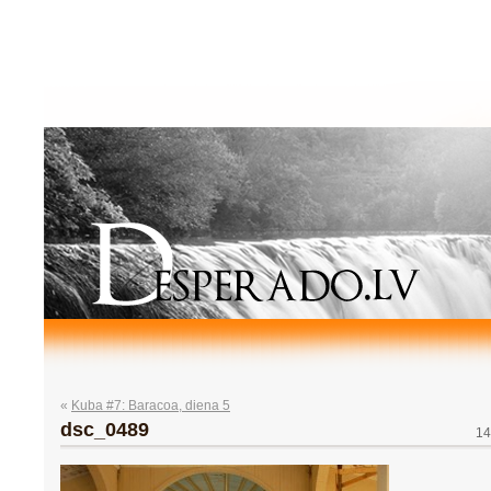
«
Kuba #7: Baracoa, diena 5
dsc_0489
14