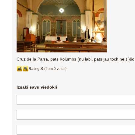
Cruz de la Parra, pats Kolumbs (nu labi, pats jau toch ne;) )šo
Rating:
0
(from 0 votes)
Izsaki savu viedokli