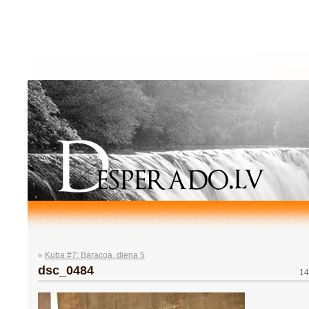
«
Kuba #7: Baracoa, diena 5
dsc_0484
14