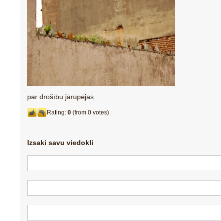
par drošību jārūpējas
Rating:
0
(from 0 votes)
Izsaki savu viedokli