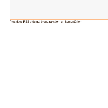
Piesakies RSS plūsmai
bloga rakstiem
un
komentāriem