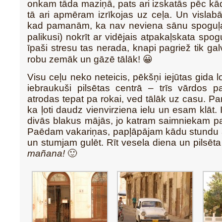
onkam tāda maziņā, pats ari izskatās pēc kādr
tā ari apmēram izrīkojas uz ceļa. Un visla
kad pamanām, ka nav neviena sānu spoguļa (
palikusi) nokrīt ar vidējais atpakaļskata spo
īpaši stresu tas nerada, knapi pagriež tik ga
robu zemāk un gāzē tālāk! 😀
Visu ceļu neko neteicis, pēkšņi iejūtas gida
iebraukuši pilsētas centrā – trīs vārdos p
atrodas tepat pa rokai, ved tālāk uz casu. Pa
ka ļoti daudz vienvirziena ielu un esam klāt.
divās blakus mājās, jo katram saimniekam pa 
Paēdam vakariņas, papļāpājam kādu stundu 
un stumjam gulēt. Rīt vesela diena un pilsēta
mañana!
🙂