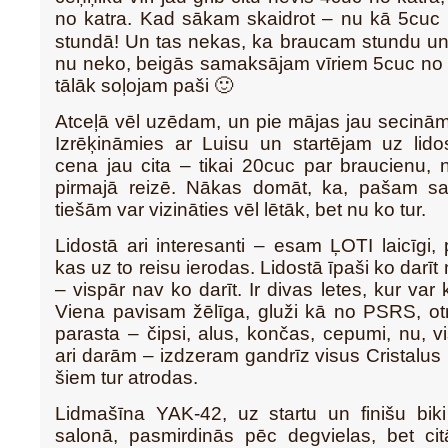
no katra. Kad sākam skaidrot – nu kā 5cuc 
stundā! Un tas nekas, ka braucam stundu un
nu neko, beigās samaksājam vīriem 5cuc no 
tālāk soļojam paši 🙂
Atceļā vēl uzēdam, un pie mājas jau secinām, 
Izrēķināmies ar Luisu un startējam uz lidos
cena jau cita – tikai 20cuc par braucienu,
pirmajā reizē. Nākas domāt, ka, pašam sam
tiešām var vizināties vēl lētāk, bet nu ko tur.
Lidostā ari interesanti – esam ĻOTI laicīgi, 
kas uz to reisu ierodas. Lidostā īpaši ko darīt 
– vispār nav ko darīt. Ir divas letes, kur var 
Viena pavisam žēlīga, gluži kā no PSRS, otr
parasta – čipsi, alus, končas, cepumi, nu, vi
ari darām – izdzeram gandrīz visus Cristalus (
šiem tur atrodas.
Lidmašīna YAK-42, uz startu un finišu bik
salonā, pasmirdinās pēc degvielas, bet cit