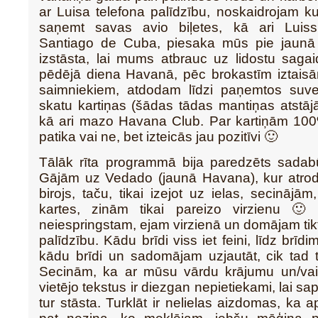
ar Luisa telefona palīdzību, noskaidrojam 
saņemt savas avio biļetes, kā ari Luis
Santiago de Cuba, piesaka mūs pie jaunā
izstāsta, lai mums atbrauc uz lidostu sagaid
pēdējā diena Havanā, pēc brokastīm iztaisā
saimniekiem, atdodam līdzi paņemtos suv
skatu kartiņas (šādas tādas mantiņas atstājā
kā ari mazo Havana Club. Par kartiņām 100%
patika vai ne, bet izteicās jau pozitīvi 🙂
Tālāk rīta programmā bija paredzēts sadabū
Gājām uz Vedado (jaunā Havana), kur atro
birojs, taču, tikai izejot uz ielas, secināj
kartes, zinām tikai pareizo virzienu 
neiespringstam, ejam virzienā un domājam tikt
palīdzību. Kādu brīdi viss iet feini, līdz brīd
kādu brīdi un sadomājam uzjautāt, cik tad tā
Secinām, ka ar mūsu vārdu krājumu un/vai
vietējo tekstus ir diezgan nepietiekami, lai 
tur stāsta. Turklāt ir nelielas aizdomas, ka a