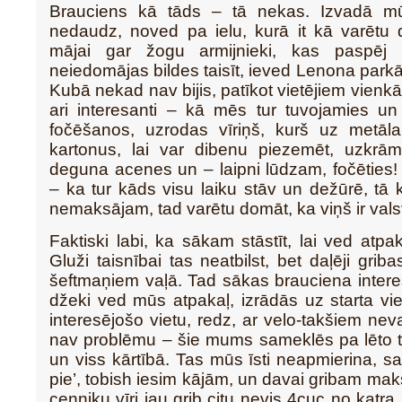
Brauciens kā tāds – tā nekas. Izvadā 
nedaudz, noved pa ielu, kurā it kā varētu 
mājai gar žogu armijnieki, kas paspēj u
neiedomājas bildes taisīt, ieved Lenona parkā
Kubā nekad nav bijis, patīkot vietējiem vienk
ari interesanti – kā mēs tur tuvojamies un
fočēšanos, uzrodas vīriņš, kurš uz metāla 
kartonus, lai var dibenu piezemēt, uzkr
deguna acenes un – laipni lūdzam, fočēties!
– ka tur kāds visu laiku stāv un dežūrē, tā
nemaksājam, tad varētu domāt, ka viņš ir val
Faktiski labi, ka sākam stāstīt, lai ved atpa
Gluži taisnībai tas neatbilst, bet daļēji grib
šeftmaņiem vaļā. Tad sākas brauciena inter
džeki ved mūs atpakaļ, izrādās uz starta vi
interesējošo vietu, redz, ar velo-takšiem nev
nav problēmu – šie mums sameklēs pa lēto ta
un viss kārtībā. Tas mūs īsti neapmierina, s
pie’, tobish iesim kājām, un davai gribam maks
ceņņiku vīri jau grib citu nevis 4cuc no katr