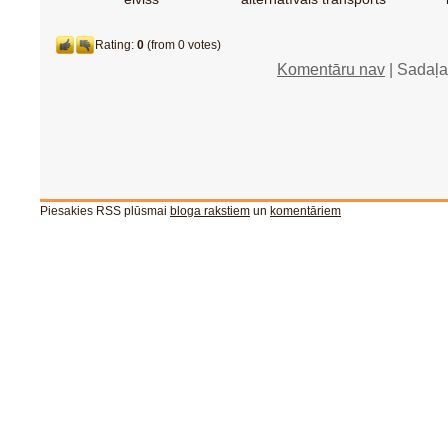
Rating:
0
(from 0 votes)
Komentāru nav
| Sadaļ
Piesakies RSS plūsmai
bloga rakstiem
un
komentāriem