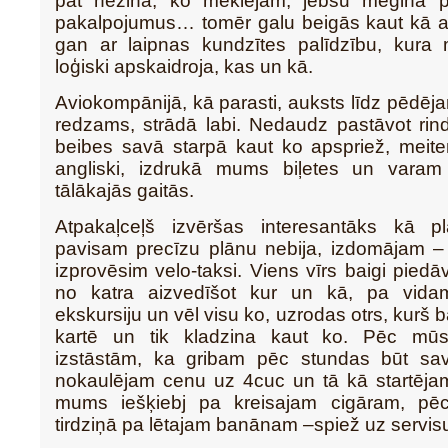
pat nezina, ko meklējam, jebšu mēģina p
pakalpojumus… tomēr galu beigās kaut kā at
gan ar laipnas kundzītes palīdzību, kur
loģiski apskaidroja, kas un kā.
Aviokompānijā, kā parasti, auksts līdz pēdēj
redzams, strādā labi. Nedaudz pastāvot rind
beibes savā starpā kaut ko apspriež, meite
angliski, izdrukā mums biļetes un varam 
tālākajās gaitās.
Atpakaļceļš izvēršas interesantāks kā p
pavisam precīzu plānu nebija, izdomājam – 
izprovēsim velo-taksi. Viens vīrs baigi piedā
no katra aizvedīšot kur un kā, pa vida
ekskursiju un vēl visu ko, uzrodas otrs, kurš b
kartē un tik kladzina kaut ko. Pēc mū
izstāstām, ka gribam pēc stundas būt sav
nokaulējam cenu uz 4cuc un tā kā startējam
mums iešķiebj pa kreisajam cigāram, pē
tirdziņā pa lētajam banānam –spiež uz servisu