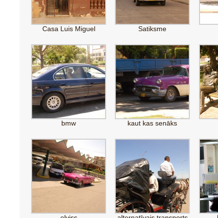
Casa Luis Miguel
Satiksme
bmw
kaut kas senāks
elviss
alternatīvais transports