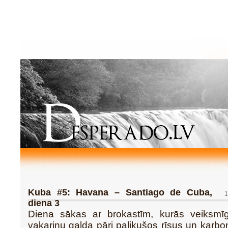
Kuba #5: Havana – Santiago de Cuba,
1
diena 3
Diena sākas ar brokastīm, kurās veiksmīg
vakariņu galda pāri palikušos rīsus un karbon