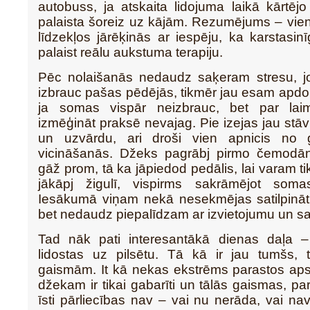
autobuss, ja atskaita lidojuma laikā kārtēj
palaista šoreiz uz kājām. Rezumējums – vie
līdzekļos jārēķinās ar iespēju, ka karstasinī
palaist reālu aukstuma terapiju.
Pēc nolaišanās nedaudz saķeram stresu, 
izbrauc pašas pēdējās, tikmēr jau esam apdom
ja somas vispār neizbrauc, bet par laim
izmēģināt praksē nevajag. Pie izejas jau stāv
un uzvārdu, ari droši vien apnicis no 
vicināšanās. Džeks pagrābj pirmo čemodā
gāž prom, tā ka jāpiedod pedālis, lai varam tikt
jākāpj žigulī, vispirms sakrāmējot soma
Iesākumā viņam nekā nesekmējas satilpināt 
bet nedaudz piepalīdzam ar izvietojumu un sa
Tad nāk pati interesantākā dienas daļa 
lidostas uz pilsētu. Tā kā ir jau tumšs, 
gaismām. It kā nekas ekstrēms parastos aps
džekam ir tikai gabarīti un tālās gaismas, pa
īsti pārliecības nav – vai nu nerāda, vai nav