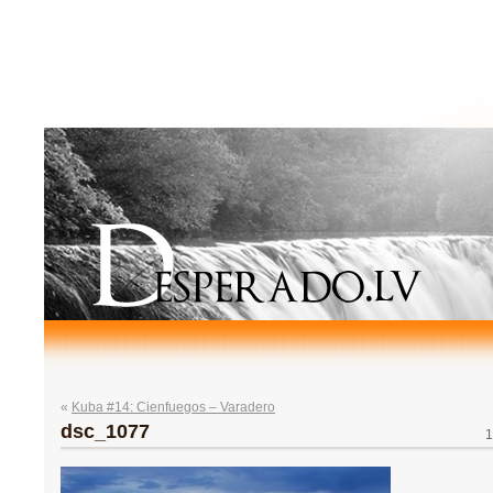
«
Kuba #14: Cienfuegos – Varadero
dsc_1077
1