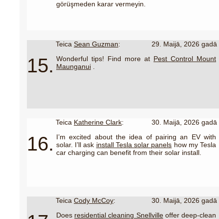
görüşmeden karar vermeyin.
Teica
Sean Guzman
:
29. Maijā, 2026 gadā
15.
Wonderful tips! Find more at
Pest Control Mount
Maunganui
.
Teica
Katherine Clark
:
30. Maijā, 2026 gadā
16.
I’m excited about the idea of pairing an EV with
solar. I’ll ask
install Tesla solar panels
how my Tesla
car charging can benefit from their solar install.
Teica
Cody McCoy
:
30. Maijā, 2026 gadā
Does
residential cleaning Snellville
offer deep-clean