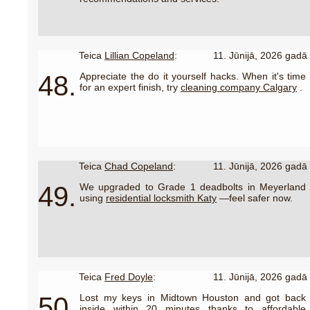
Teica
Lillian Copeland
:
11. Jūnijā, 2026 gadā
48.
Appreciate the do it yourself hacks. When it's time
for an expert finish, try
cleaning company Calgary
.
Teica
Chad Copeland
:
11. Jūnijā, 2026 gadā
49.
We upgraded to Grade 1 deadbolts in Meyerland
using
residential locksmith Katy
—feel safer now.
Teica
Fred Doyle
:
11. Jūnijā, 2026 gadā
50.
Lost my keys in Midtown Houston and got back
inside within 20 minutes thanks to
affordable