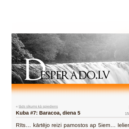
«
tāds sīkums kā spiediens
Kuba #7: Baracoa, diena 5
15
Rīts… kārtējo reizi pamostos ap 5iem… Ieli