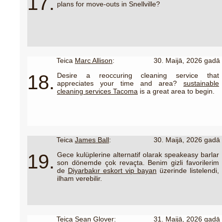
17.
plans for move-outs in Snellville?
Teica
Marc Allison
:
30. Maijā, 2026 gadā
18.
Desire a reoccuring cleaning service that
appreciates your time and area?
sustainable
cleaning services Tacoma
is a great area to begin.
Teica
James Ball
:
30. Maijā, 2026 gadā
19.
Gece kulüplerine alternatif olarak speakeasy barlar
son dönemde çok revaçta. Benim gizli favorilerim
de
Diyarbakır eskort vip bayan
üzerinde listelendi,
ilham verebilir.
Teica
Sean Glover
:
31. Maijā, 2026 gadā