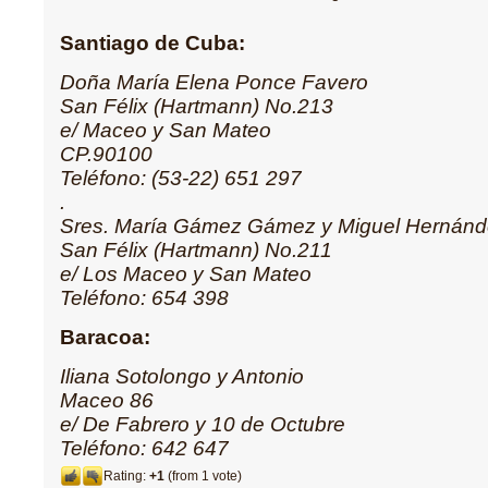
Santiago de Cuba:
Doña María Elena Ponce Favero
San Félix (Hartmann) No.213
e/ Maceo y San Mateo
CP.90100
Teléfono: (53-22) 651 297
.
Sres. María Gámez Gámez y Miguel Hernán
San Félix (Hartmann) No.211
e/ Los Maceo y San Mateo
Teléfono: 654 398
Baracoa:
Iliana Sotolongo y Antonio
Maceo 86
e/ De Fabrero y 10 de Octubre
Teléfono: 642 647
Rating:
+1
(from 1 vote)