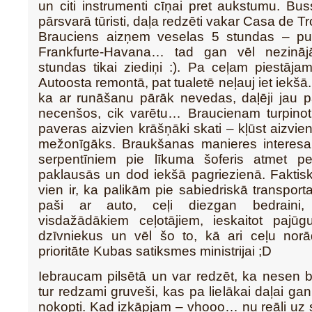
un citi instrumenti cīņai pret aukstumu. Buss
pārsvarā tūristi, daļa redzēti vakar Casa de 
Brauciens aizņem veselas 5 stundas – pu
Frankfurte-Havana… tad gan vēl nezinā
stundas tikai ziediņi :). Pa ceļam piestāj
Autoosta remontā, pat tualetē neļauj iet iekšā
ka ar runāšanu pārāk nevedas, daļēji jau p
necenšos, cik varētu… Braucienam turpinoti
paveras aizvien krāšņāki skati – kļūst aizvie
mežonīgāks. Braukšanas manieres interesa
serpentīniem pie līkuma šoferis atmet ped
paklausās un dod iekšā pagriezienā. Faktisk
vien ir, ka palikām pie sabiedriskā transport
paši ar auto, ceļi diezgan bedraini,
visdažādākiem ceļotājiem, ieskaitot pajūgu
dzīvniekus un vēl šo to, kā ari ceļu norā
prioritāte Kubas satiksmes ministrijai ;D
Iebraucam pilsētā un var redzēt, ka nesen bi
tur redzami gruveši, kas pa lielākai daļai ga
nokopti. Kad izkāpjam – vhooo… nu reāli uz