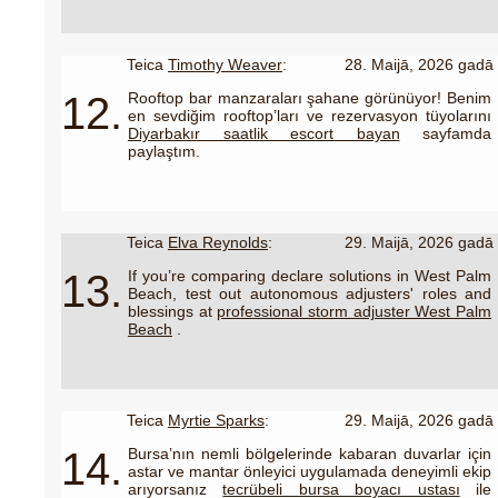
Teica
Timothy Weaver
:
28. Maijā, 2026 gadā
12.
Rooftop bar manzaraları şahane görünüyor! Benim
en sevdiğim rooftop’ları ve rezervasyon tüyolarını
Diyarbakır saatlik escort bayan
sayfamda
paylaştım.
Teica
Elva Reynolds
:
29. Maijā, 2026 gadā
13.
If you’re comparing declare solutions in West Palm
Beach, test out autonomous adjusters' roles and
blessings at
professional storm adjuster West Palm
Beach
.
Teica
Myrtie Sparks
:
29. Maijā, 2026 gadā
14.
Bursa’nın nemli bölgelerinde kabaran duvarlar için
astar ve mantar önleyici uygulamada deneyimli ekip
arıyorsanız
tecrübeli bursa boyacı ustası
ile