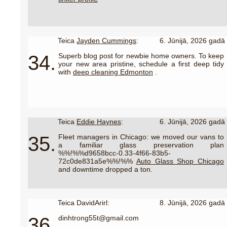
Teica
Jayden Cummings
:
6. Jūnijā, 2026 gadā
34.
Superb blog post for newbie home owners. To keep
your new area pristine, schedule a first deep tidy
with
deep cleaning Edmonton
.
Teica
Eddie Haynes
:
6. Jūnijā, 2026 gadā
35.
Fleet managers in Chicago: we moved our vans to
a familiar glass preservation plan
%%!%%d9658bcc-0.33-4f66-83b5-
72c0de831a5e%%!%%
Auto Glass Shop Chicago
and downtime dropped a ton.
Teica DavidArirl:
8. Jūnijā, 2026 gadā
36.
dinhtrong55t@gmail.com