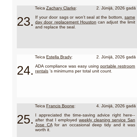
Teica
Zachary Clarke
:
2. Jūnijā, 2026 gadā
23.
If your door sags or won’t seal at the bottom,
same
day door replacement Houston
can adjust the limit
and replace the seal.
Teica
Estella Brady
:
2. Jūnijā, 2026 gadā
24.
ADA compliance was easy using
portable restroom
rentals
’s minimums per total unit count.
Teica
Francis Boone
:
4. Jūnijā, 2026 gadā
25.
I appreciated the time-saving advice right here--
after that I employed
weekly cleaning service San
Jose CA
for an occasional deep tidy and it was
worth it.