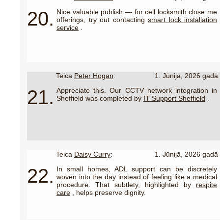
20.
Nice valuable publish — for cell locksmith close me
offerings, try out contacting
smart lock installation
service
.
Teica
Peter Hogan
:
1. Jūnijā, 2026 gadā
21.
Appreciate this. Our CCTV network integration in
Sheffield was completed by
IT Support Sheffield
.
Teica
Daisy Curry
:
1. Jūnijā, 2026 gadā
22.
In small homes, ADL support can be discretely
woven into the day instead of feeling like a medical
procedure. That subtlety, highlighted by
respite
care
, helps preserve dignity.