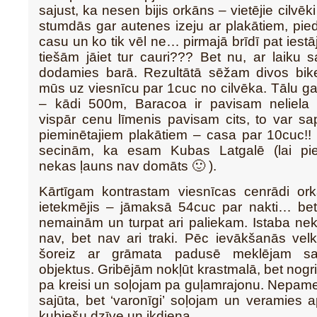
sajust, ka nesen bijis orkāns – vietējie cilvēk
stumdās gar autenes izeju ar plakātiem, pie
casu un ko tik vēl ne… pirmajā brīdī pat iest
tiešām jāiet tur cauri??? Bet nu, ar laiku
dodamies barā. Rezultātā sēžam divos bike-
mūs uz viesnīcu par 1cuc no cilvēka. Tālu ga
– kādi 500m, Baracoa ir pavisam neliela 
vispār cenu līmenis pavisam cits, to var sa
pieminētajiem plakātiem – casa par 10cuc!!
secinām, ka esam Kubas Latgalē (lai pied
nekas ļauns nav domāts 🙂 ).
Kārtīgam kontrastam viesnīcas cenrādi o
ietekmējis – jāmaksā 54cuc par nakti… b
nemainām un turpat ari paliekam. Istaba ne
nav, bet nav ari traki. Pēc ievākšanās vel
šoreiz ar grāmata padusē meklējam sa
objektus. Gribējām nokļūt krastmalā, bet no
pa kreisi un soļojam pa guļamrajonu. Nepamet
sajūta, bet ‘varonīgi’ soļojam un veramies ap
kubiešu dzīve un ikdiena…