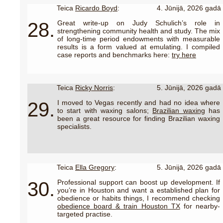
Teica
Ricardo Boyd
:
4. Jūnijā, 2026 gadā
28.
Great write-up on Judy Schulich’s role in
strengthening community health and study. The mix
of long-time period endowments with measurable
results is a form valued at emulating. I compiled
case reports and benchmarks here:
try here
Teica
Ricky Norris
:
5. Jūnijā, 2026 gadā
29.
I moved to Vegas recently and had no idea where
to start with waxing salons;
Brazilian waxing
has
been a great resource for finding Brazilian waxing
specialists.
Teica
Ella Gregory
:
5. Jūnijā, 2026 gadā
30.
Professional support can boost up development. If
you’re in Houston and want a established plan for
obedience or habits things, I recommend checking
obedience board & train Houston TX
for nearby-
targeted practise.