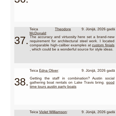
Teica
Theodore
9. Jūnijā, 2026 gadā
McDonald
:
37.
The accuracy and virtuosity here set a brand-new
requirement for architectural steel work. I located
comparable high-caliber examples at
custom finials
, which could be a wonderful source for style ideas.
Teica
Edna Oliver
:
9. Jūnijā, 2026 gadā
38.
Getting the staff in combination? Austin social
gathering boat rentals on Lake Travis bring.
good
time tours austin party boats
Teica
Violet Williamson
:
9. Jūnijā, 2026 gadā