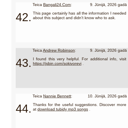
Teica
Bangali24.Com
:
9. Jūnijā, 2026 gadā
42.
This page certainly has all the information I needed
about this subject and didn't know who to ask.
Teica
Andrew Robinson
:
9. Jūnijā, 2026 gadā
43.
I found this very helpful. For additional info, visit
https://jsbin.com/sokivorevi
.
Teica
Nannie Bennett
:
10. Jūnijā, 2026 gadā
44.
Thanks for the useful suggestions. Discover more
at
download tubidy mp3 songs
.