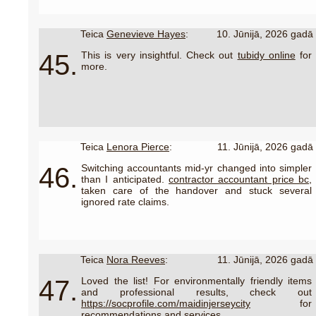
Teica
Genevieve Hayes
:
10. Jūnijā, 2026 gadā
45.
This is very insightful. Check out
tubidy online
for
more.
Teica
Lenora Pierce
:
11. Jūnijā, 2026 gadā
46.
Switching accountants mid-yr changed into simpler
than I anticipated.
contractor accountant price bc,
taken care of the handover and stuck several
ignored rate claims.
Teica
Nora Reeves
:
11. Jūnijā, 2026 gadā
47.
Loved the list! For environmentally friendly items
and professional results, check out
https://socprofile.com/maidinjerseycity
for
recommendations and services.