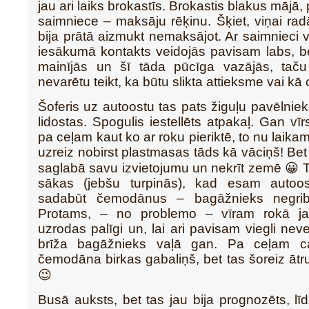
jau ari laiks brokastīs. Brokastis blakus mājā
saimniece – maksāju rēķinu. Šķiet, viņai rad
bija prātā aizmukt nemaksājot. Ar saimnieci v
iesākumā kontakts veidojās pavisam labs, b
mainījās un šī tāda pūcīga vazājās, taču
nevarētu teikt, ka būtu slikta attieksme vai kā c
Šoferis uz autoostu tas pats žiguļu pavēlnie
lidostas. Spogulis iestellēts atpakaļ. Gan vī
pa ceļam kaut ko ar roku pieriktē, to nu laik
uzreiz nobirst plastmasas tāds kā vāciņš! Bet
saglabā savu izvietojumu un nekrīt zemē 😀 To
sākas (jebšu turpinās), kad esam autoo
sadabūt čemodānus – bagāžnieks negrib 
Protams, – no problemo – vīram rokā jau
uzrodas palīgi un, lai ari pavisam viegli ne
brīža bagāžnieks vaļā gan. Pa ceļam ca
čemodāna birkas gabaliņš, bet tas šoreiz ā
😉
Busā auksts, bet tas jau bija prognozēts, līd