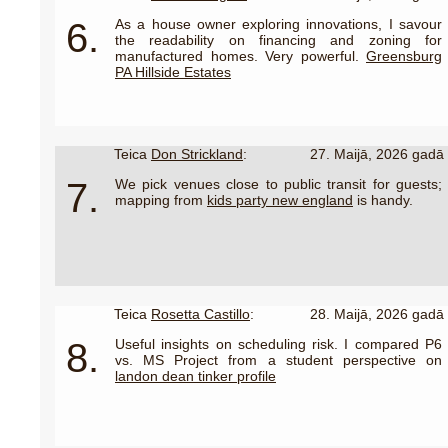
6.
As a house owner exploring innovations, I savour
the readability on financing and zoning for
manufactured homes. Very powerful.
Greensburg
PA Hillside Estates
Teica
Don Strickland
:
27. Maijā, 2026 gadā
7.
We pick venues close to public transit for guests;
mapping from
kids party new england
is handy.
Teica
Rosetta Castillo
:
28. Maijā, 2026 gadā
8.
Useful insights on scheduling risk. I compared P6
vs. MS Project from a student perspective on
landon dean tinker profile