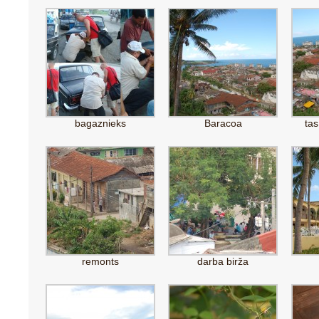
bagaznieks
Baracoa
tas
remonts
darba birža