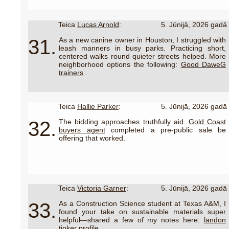
Teica
Lucas Arnold
:
5. Jūnijā, 2026 gadā
31.
As a new canine owner in Houston, I struggled with
leash manners in busy parks. Practicing short,
centered walks round quieter streets helped. More
neighborhood options the following:
Good DaweG
trainers
.
Teica
Hallie Parker
:
5. Jūnijā, 2026 gadā
32.
The bidding approaches truthfully aid.
Gold Coast
buyers agent
completed a pre-public sale be
offering that worked.
Teica
Victoria Garner
:
5. Jūnijā, 2026 gadā
33.
As a Construction Science student at Texas A&M, I
found your take on sustainable materials super
helpful—shared a few of my notes here:
landon
tinker profile