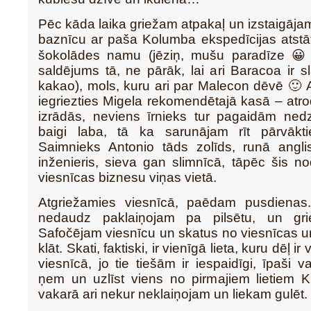
Pēc kāda laika griežam atpakaļ un izstaigāja
baznīcu ar paša Kolumba ekspedīcijas atstātu
šokolādes namu (jēziņ, mušu paradīze 😀
saldējums tā, ne pārāk, lai ari Baracoa ir 
kakao), mols, kuru ari par Malecon dēvē 🙂 
iegriezties Migela rekomendētajā kasā – atr
izrādās, neviens īrnieks tur pagaidām nedz
baigi laba, tā ka sarunājam rīt pārvākti
Saimnieks Antonio tāds zolīds, runā anglis
inženieris, sieva gan slimnīcā, tāpēc šis no
viesnīcas biznesu viņas vietā.
Atgriežamies viesnīcā, paēdam pusdienas
nedaudz paklaiņojam pa pilsētu, un gri
Safočējam viesnīcu un skatus no viesnīcas u
klāt. Skati, faktiski, ir vienīgā lieta, kuru dēļ i
viesnīcā, jo tie tiešām ir iespaidīgi, īpaši
ņem un uzlīst viens no pirmajiem lietiem K
vakarā ari nekur neklaiņojam un liekam gulēt.