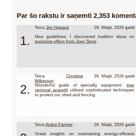
Par šo rakstu ir saņemti 2,353 koment
Teica
Jim Howard
:
26. Maijā, 2026 gadā
1.
Nice guidelines. I discovered tradition ideas on
exclusive offers from Joey Store
.
Teica
Christine
26. Maijā, 2026 gadā
Wilkerson
:
2.
Wonderful guide of specialty equipment.
tree
removal acworth
utilized sophisticated techniques
to protect our shed and fencing.
Teica
Andre Farmer
:
26. Maijā, 2026 gadā
Great insights on maintaining energy-efficient