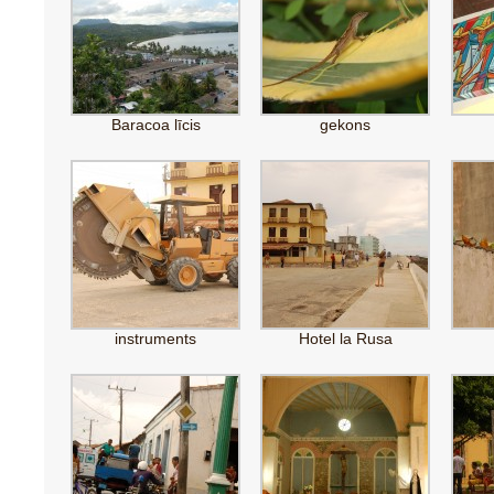
Baracoa līcis
gekons
instruments
Hotel la Rusa